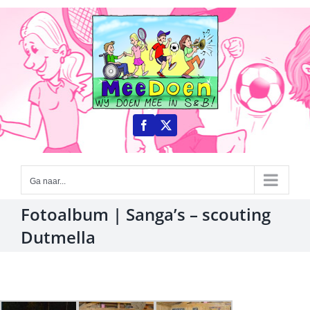
Ga
naar
inhoud
Ga naar...
Fotoalbum | Sanga’s – scouting
Dutmella