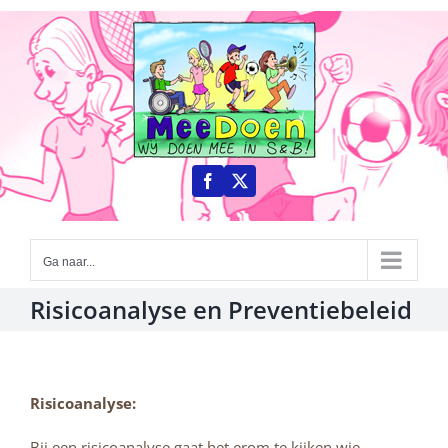
Ga
naar
inhoud
Ga naar...
Risicoanalyse en Preventiebeleid
Risicoanalyse:
Bij een risicoanalyse gaat het erom te kijken wie