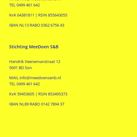
TEL 0499 461 642
KvK 64381811 | RSIN 855643055
IBAN NL13 RABO 0362 6756 43
Stichting MeeDoen S&B
Hendrik Veenemanstraat 12
5691 BD Son
MAIL info@meedoensenb.nl
TEL 0499 461 642
KvK 59453605 | RSIN 853495373
IBAN NL89 RABO 0142 7894 37