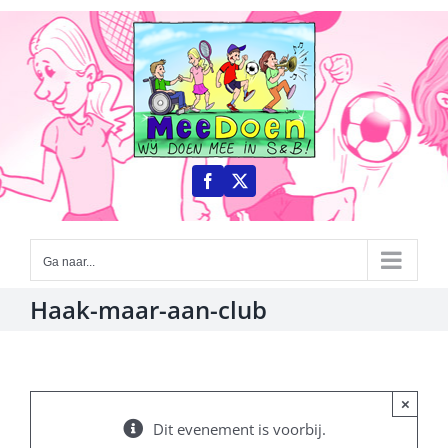
Ga
naar
inhoud
Ga naar...
Haak-maar-aan-club
×
Dit evenement is voorbij.