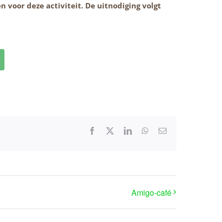
n voor deze activiteit. De uitnodiging volgt
Facebook
X
LinkedIn
WhatsApp
E-
mail
Amigo-café