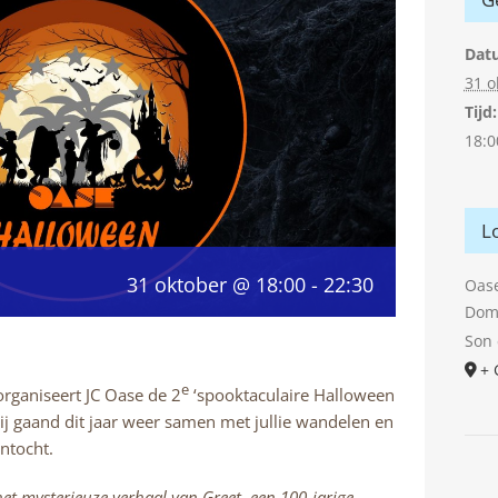
Dat
31 o
Tijd:
18:0
L
31 oktober @ 18:00
-
22:30
Oas
Dom
Son 
+ 
e
rganiseert JC Oase de 2
‘spooktaculaire Halloween
ij gaand dit jaar weer samen met jullie wandelen en
ntocht.
 het mysterieuze verhaal van Greet, een 100-jarige