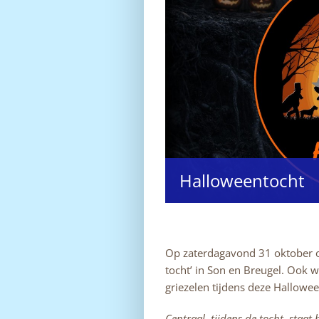
Halloweentocht
Op zaterdagavond 31 oktober o
tocht’ in Son en Breugel. Ook w
griezelen tijdens deze Hallowee
Centraal, tijdens de tocht, staat