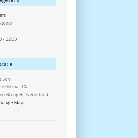
um:
ktober
0 - 22:30
ocatie
e Son
melstraat 10a
en Breugel
,
Nederland
Google Maps