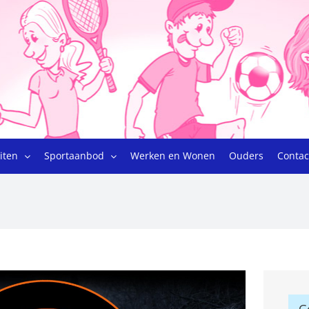
eiten
Sportaanbod
Werken en Wonen
Ouders
Contac
G