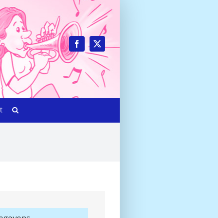
t
egevens