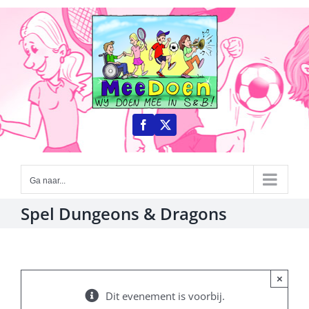
Ga
naar
inhoud
Ga naar...
Spel Dungeons & Dragons
×
Dit evenement is voorbij.