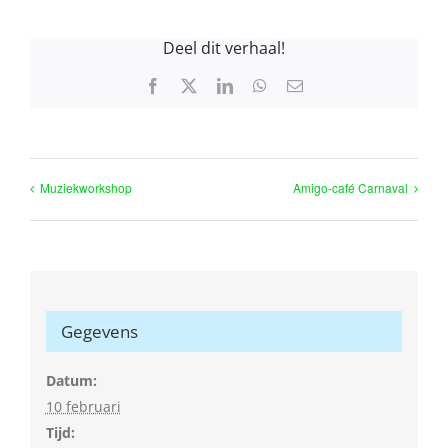
Deel dit verhaal!
Facebook
X
LinkedIn
WhatsApp
E-
mail
Muziekworkshop
Amigo-café Carnaval
Gegevens
Datum:
10 februari
Tijd: