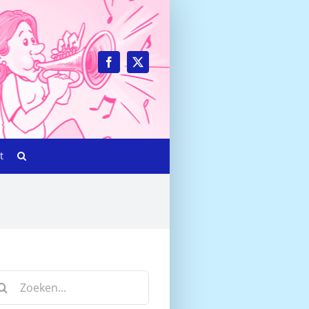
t
eken
r: