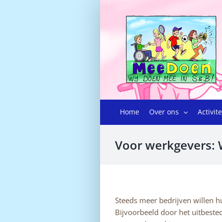
Ga
naar
inhoud
Home
Over ons
Activit
Voor werkgevers: 
Steeds meer bedrijven willen h
Bijvoorbeeld door het uitbest