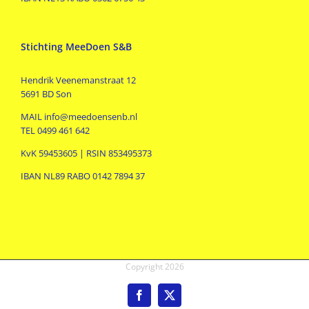
Stichting MeeDoen S&B
Hendrik Veenemanstraat 12
5691 BD Son
MAIL info@meedoensenb.nl
TEL 0499 461 642
KvK 59453605 | RSIN 853495373
IBAN NL89 RABO 0142 7894 37
Copyright
2026
Facebook
X