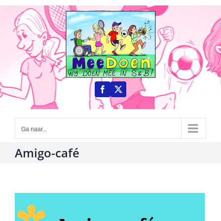
Ga
naar
inhoud
Ga naar...
Amigo-café