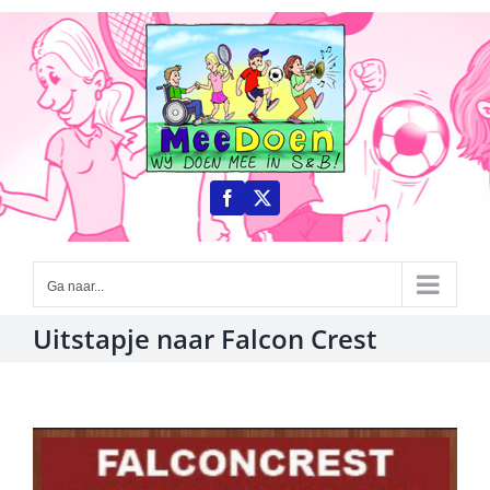
Ga
naar
inhoud
Ga naar...
Uitstapje naar Falcon Crest