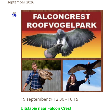
Zoeken
navig
een
september 2026
en
datum.
za
weerge
19
navigati
19 september @ 12:30
-
16:15
Uitstapje naar Falcon Crest