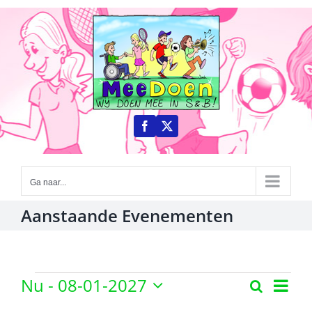
Ga
naar
inhoud
Ga naar...
Aanstaande Evenementen
Evenementen
Even
Nu
 - 
08-01-2027
Zoeken
Evenem
Lijst
weer
Selecteer