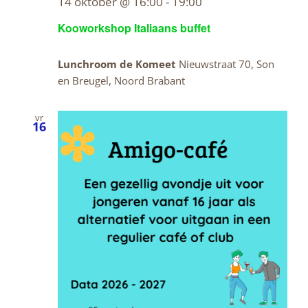
14 oktober @ 16:00
-
19:00
Kooworkshop Italiaans buffet
Lunchroom de Komeet
Nieuwstraat 70, Son
en Breugel, Noord Brabant
vr
16