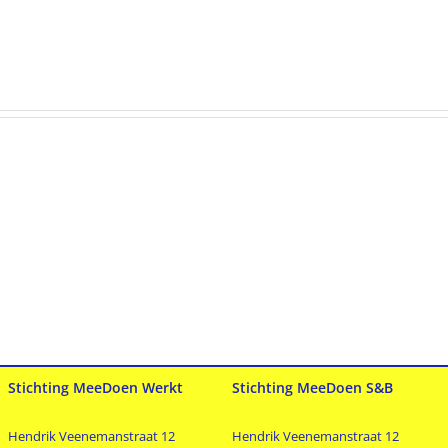
Nieuw
Nieuwe
sportaanbod:
activiteiten
dancemix
gepland
Stichting MeeDoen Werkt
Stichting MeeDoen S&B
Hendrik Veenemanstraat 12
Hendrik Veenemanstraat 12