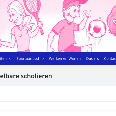
eiten
Sportaanbod
Werken en Wonen
Ouders
Contac
elbare scholieren