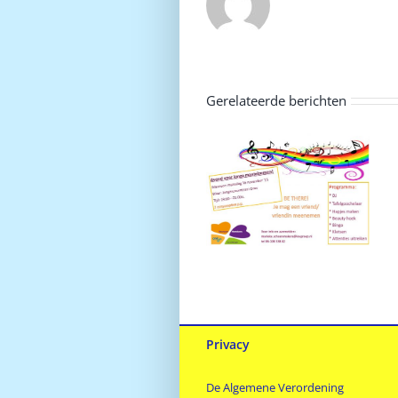
Gerelateerde berichten
Avond voor jonge
mantelzorgers
Privacy
De Algemene Verordening