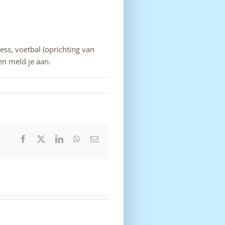
ess, voetbal (oprichting van
en meld je aan.
Facebook
X
LinkedIn
WhatsApp
E-
mail