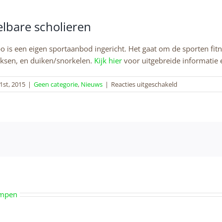
lbare scholieren
 is een eigen sportaanbod ingericht. Het gaat om de sporten fitn
oksen, en duiken/snorkelen.
Kijk hier
voor uitgebreide informatie 
voor
 1st, 2015
|
Geen categorie
,
Nieuws
|
Reacties uitgeschakeld
Sporten
voor
Middelbare
scholieren
empen